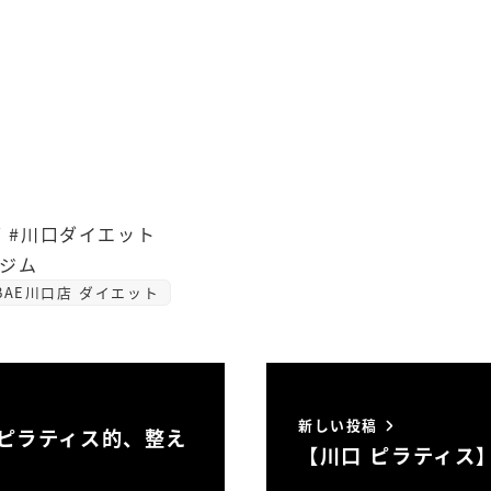
 #川口ダイエット
容ジム
BAE川口店 ダイエット
新しい投稿
ピラティス的、整え
【川口 ピラティス