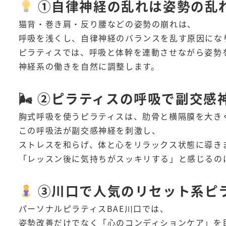
①自律神経の乱れは姿勢の乱
猫背・巻き肩・反り腰などの姿勢の崩れは、
呼吸を浅くし、自律神経のバランスを乱す原因にな
ピラティスでは、呼吸と体幹を連動させながら姿勢
神経系の働きを自然に調整します。
🌬 ②ピラティスの呼吸で副交感
胸式呼吸を使うピラティスは、肋骨と横隔膜を大き
この呼吸法が副交感神経を刺激し、
ストレスを和らげ、体と心をリラックス状態に導き
「レッスン後に気持ちがスッキリする」と感じるの
③川口で人気のリセット系ピ
パーソナルピラティスBAE川口では、
姿勢改善だけでなく「心のコンディションケア」を