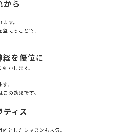
れから
ります。
を整えることで、
神経を優位に
く動かします。
ます。
はこの効果です。
ラティス
目的としたレッスンも人気。