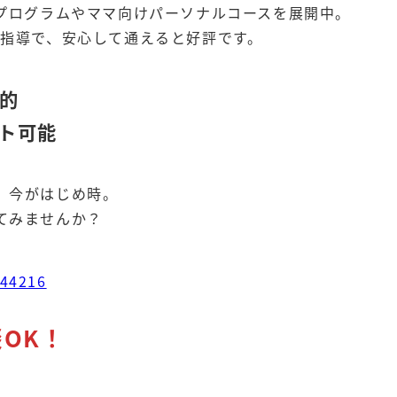
のプログラムやママ向けパーソナルコースを展開中。
い指導で、安心して通えると好評です。
果的
ート可能
、今がはじめ時。
てみませんか？
844216
談OK！