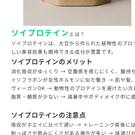
ソイプロテイン
とは？
ソイプロテインは、大豆から作られた植物性のプロ
しい美容効果も期待できる成分が豊富です。
ソイプロテインのメリット
消化吸収がゆっくり → 空腹感を感じにくく、腹持
イソフラボンが女性ホルモンに似た働き → 肌や髪
ヴィーガンOK → 動物性のプロテインを避けたい
脂質・糖質が少ない → 減量中やボディメイク中に
ソイプロテインの注意点
吸収がホエイに比べて遅い → トレーニング直後に
粉っぽさや飲みにくさがある場合が多い → 味選び